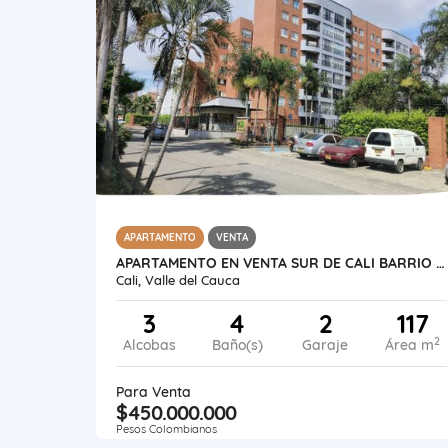
APARTAMENTO
VENTA
APARTAMENTO EN VENTA SUR DE CALI BARRIO CANEY AREA 117 M² 2 GARAJES
Cali, Valle del Cauca
3
4
2
117
2
Alcobas
Baño(s)
Garaje
Área m
Para Venta
$450.000.000
Pesos Colombianos