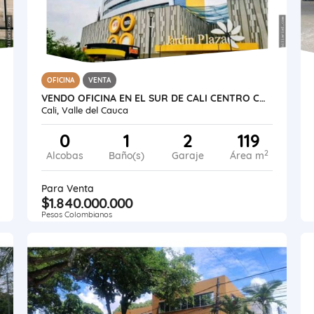
OFICINA
VENTA
VENDO OFICINA EN EL SUR DE CALI CENTRO COMERCIAL JARDIN PLAZA AREA 119
Cali, Valle del Cauca
0
1
2
119
2
Alcobas
Baño(s)
Garaje
Área m
Para Venta
$1.840.000.000
Pesos Colombianos