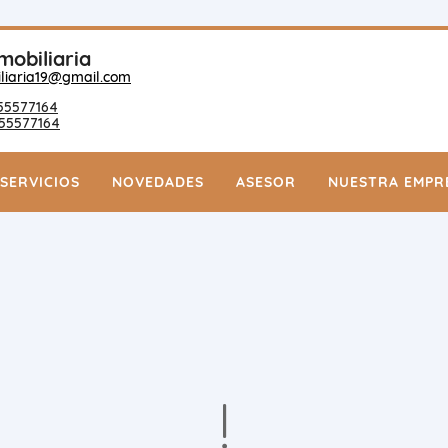
mobiliaria
liaria19@gmail.com
55577164
55577164
SERVICIOS
NOVEDADES
ASESOR
NUESTRA EMPR