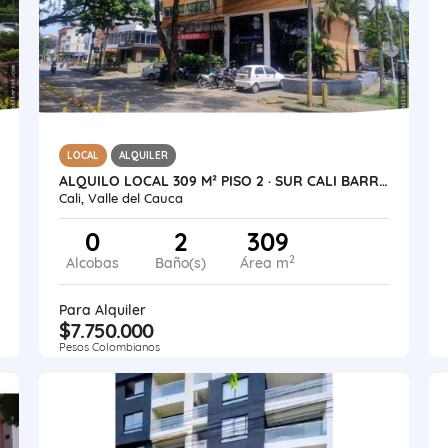
LOCAL
ALQUILER
ALQUILO LOCAL 309 M² PISO 2 · SUR CALI BARRIO LIMONAR CALLE 9 CON 63
Cali, Valle del Cauca
0
2
309
2
Alcobas
Baño(s)
Área m
Para Alquiler
$7.750.000
Pesos Colombianos