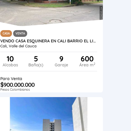
CASA
VENTA
VENDO CASA ESQUINERA EN CALI BARRIO EL LIDO AREA LOTE 384 RENTA 10 M
Cali, Valle del Cauca
10
5
9
600
2
Alcobas
Baño(s)
Garaje
Área m
Para Venta
$900.000.000
Pesos Colombianos