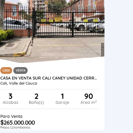
CASA
VENTA
CASA EN VENTA SUR CALI CANEY UNIDAD CERRADA 3 ALCOBAS 3 BAÑOS 1 GARAJE
Cali, Valle del Cauca
3
2
1
90
2
Alcobas
Baño(s)
Garaje
Área m
Para Venta
$265.000.000
Pesos Colombianos