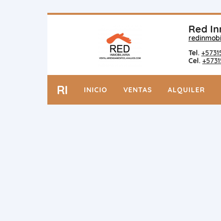
Red In
redinmobi
Tel.
+5731
Cel.
+5731
RI
INICIO
VENTAS
ALQUILER