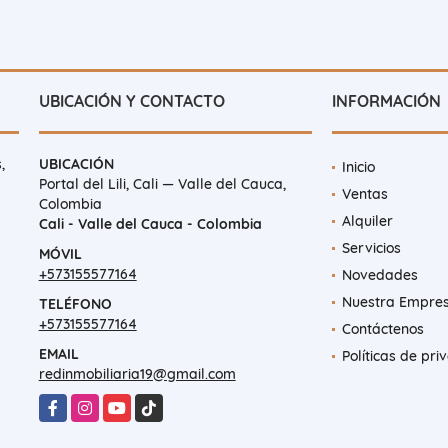
UBICACIÓN Y CONTACTO
INFORMACIÓN
,
UBICACIÓN
Inicio
Portal del Lili, Cali — Valle del Cauca,
Ventas
Colombia
Alquiler
Cali - Valle del Cauca - Colombia
Servicios
MÓVIL
+573155577164
Novedades
Nuestra Empre
TELÉFONO
+573155577164
Contáctenos
EMAIL
Políticas de pri
redinmobiliaria19@gmail.com
Facebook
Instagram
YouTube
TikTok