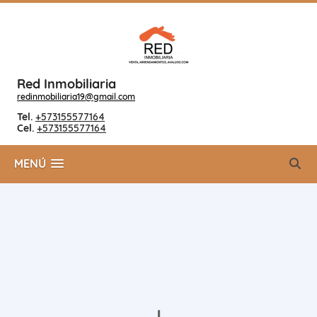
Red Inmobiliaria
redinmobiliaria19@gmail.com
Tel.
+573155577164
Cel.
+573155577164
MENÚ