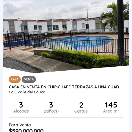
CASA
VENTA
CASA EN VENTA EN CHIPICHAPE TERRAZAS A UNA CUADRA DEL CENTRO COMERCIAL
Cali, Valle del Cauca
3
3
2
145
2
Alcobas
Baño(s)
Garaje
Área m
Para Venta
$590.000.000