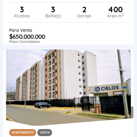
3
3
2
400
2
Alcobas
Baño(s)
Garaje
Área m
Para Venta
$650.000.000
Pesos Colombianos
APARTAMENTO
VENTA