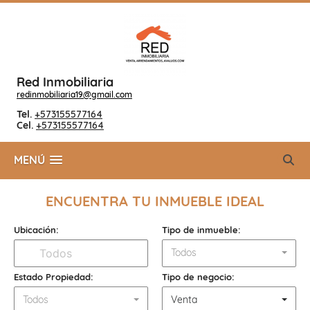
Red Inmobiliaria
redinmobiliaria19@gmail.com
Tel.
+573155577164
Cel.
+573155577164
MENÚ
ENCUENTRA TU INMUEBLE IDEAL
Ubicación:
Tipo de inmueble:
Todos
Estado Propiedad:
Tipo de negocio:
Todos
Venta