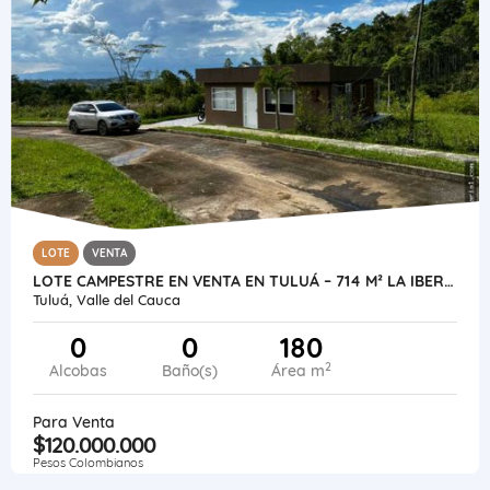
LOTE
VENTA
LOTE CAMPESTRE EN VENTA EN TULUÁ – 714 M² LA IBERIA A SOLO 20 MINUTOS
Tuluá, Valle del Cauca
0
0
180
2
Alcobas
Baño(s)
Área m
Para Venta
$120.000.000
Pesos Colombianos