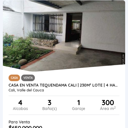
CASA
VENTA
CASA EN VENTA TEQUENDAMA CALI | 230M² LOTE | 4 HABITACIONES + ESTUDIO
Cali, Valle del Cauca
4
3
1
300
2
Alcobas
Baño(s)
Garaje
Área m
Para Venta
$650.000.000