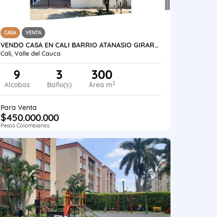
CASA
VENTA
VENDO CASA EN CALI BARRIO ATANASIO GIRARDOT 3 PISOS INDEP.RENTA 4.2 M
Cali, Valle del Cauca
9
3
300
2
Alcobas
Baño(s)
Área m
Para Venta
$450.000.000
Pesos Colombianos