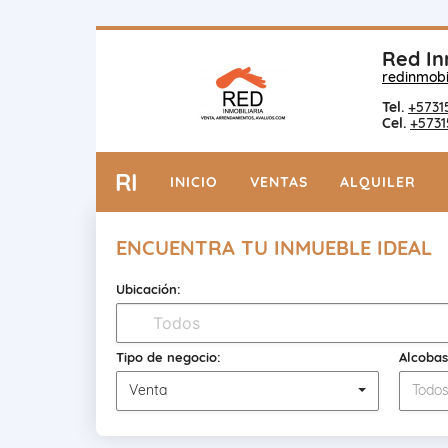
Red In
redinmobi
Tel.
+5731
Cel.
+5731
RI
INICIO
VENTAS
ALQUILER
ENCUENTRA TU INMUEBLE IDEAL
Ubicación:
Tipo de negocio:
Alcobas
Venta
Todo