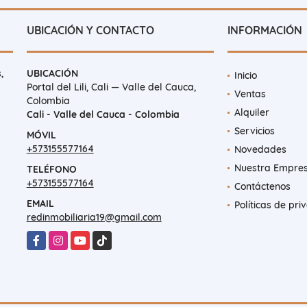
UBICACIÓN Y CONTACTO
INFORMACIÓN
,
UBICACIÓN
Inicio
Portal del Lili, Cali — Valle del Cauca,
Ventas
Colombia
Alquiler
Cali - Valle del Cauca - Colombia
Servicios
MÓVIL
+573155577164
Novedades
Nuestra Empre
TELÉFONO
+573155577164
Contáctenos
EMAIL
Políticas de pri
redinmobiliaria19@gmail.com
Facebook
Instagram
YouTube
TikTok