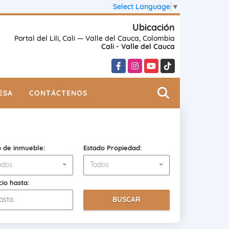
Select Language
▼
Ubicación
Portal del Lili, Cali — Valle del Cauca, Colombia
Cali - Valle del Cauca
Facebook
Instagram
YouTube
TikTok
ESA
CONTÁCTENOS
o de inmueble:
Estado Propiedad:
odos
Todos
cio hasta:
BUSCAR