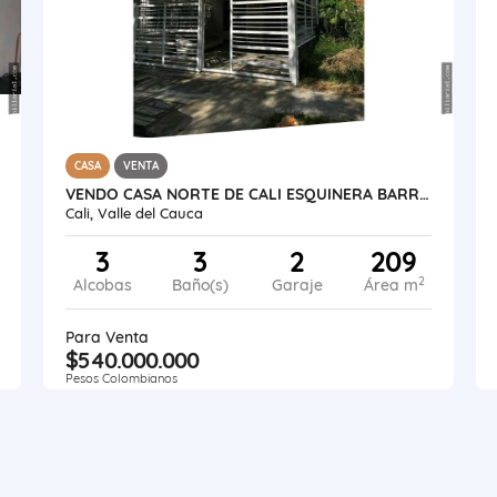
CASA
VENTA
VENDO CASA NORTE DE CALI ESQUINERA BARRIO LA MERCED
Cali, Valle del Cauca
3
3
2
209
2
Alcobas
Baño(s)
Garaje
Área m
Para Venta
$540.000.000
Pesos Colombianos