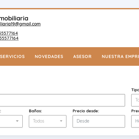
mobiliaria
liaria19@gmail.com
55577164
55577164
SERVICIOS
NOVEDADES
ASESOR
NUESTRA EMPR
Tip
T
:
Baños:
Precio desde:
Pre
s
Todos