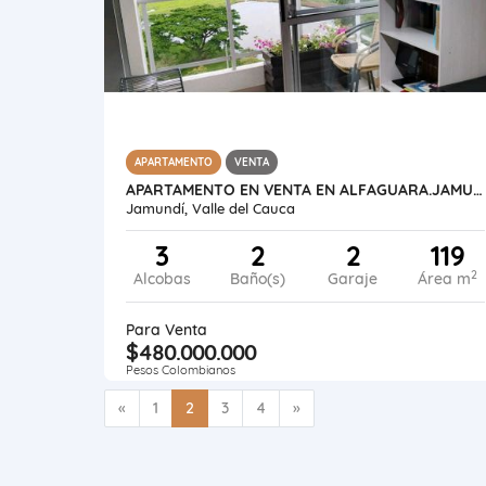
APARTAMENTO
VENTA
APARTAMENTO EN VENTA EN ALFAGUARA.JAMUNDÍ VISTA A LOS LAGOS 119 M2
Jamundí, Valle del Cauca
3
2
2
119
2
Alcobas
Baño(s)
Garaje
Área m
Para Venta
$480.000.000
Pesos Colombianos
Anterior
Siguiente
«
1
2
3
4
»