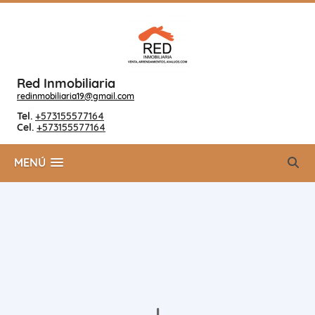
Red Inmobiliaria
redinmobiliaria19@gmail.com
Tel.
+573155577164
Cel.
+573155577164
MENÚ