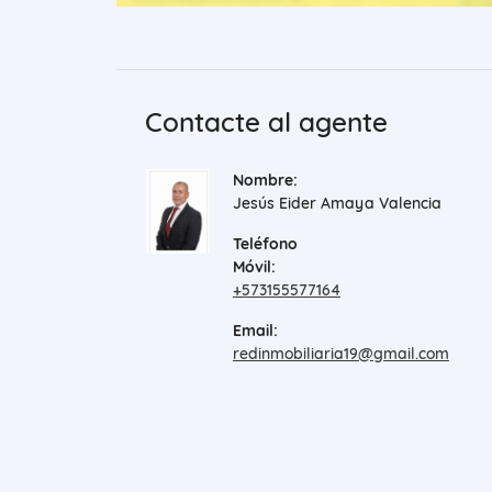
Contacte al agente
Nombre:
Jesús Eider Amaya Valencia
Teléfono
Móvil:
+573155577164
Email:
redinmobiliaria19@gmail.com