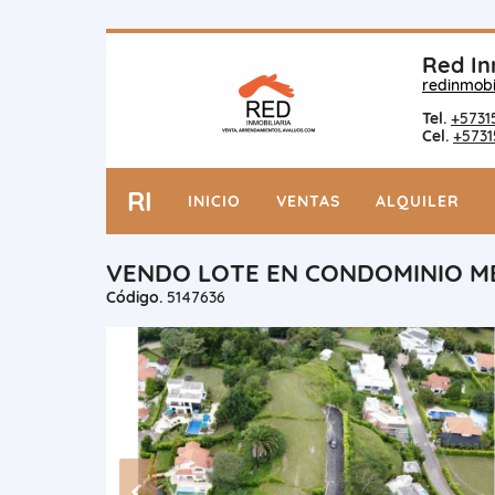
Red In
redinmobi
Tel.
+5731
Cel.
+5731
RI
INICIO
VENTAS
ALQUILER
VENDO LOTE EN CONDOMINIO ME
Código.
5147636