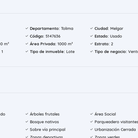
Departamento:
Tolima
Ciudad:
Melgar
Código:
5147636
Estado:
Usado
0 m²
Área Privada:
1000 m²
Estrato:
2
:
1
Tipo de inmueble:
Lote
Tipo de negocio:
Vent
ado
Árboles frutales
Área Social
Bosque nativos
Parqueadero visitante
Sobre vía principal
Urbanización Cerrada
Zonas deportivas
Zonas verdes