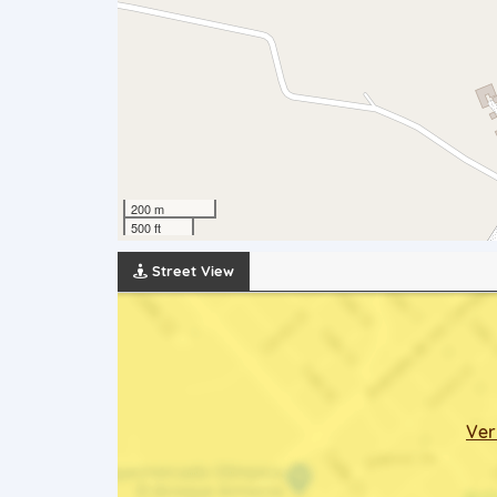
200 m
500 ft
Street View
Ver