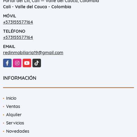
Portal del Lili, Cali — Valle del Cauca, Colombia
Cali - Valle del Cauca - Colombia
MÓVIL
+573155577164
TELÉFONO
+573155577164
EMAIL
redinmobiliaria19@gmail.com
Facebook
Instagram
YouTube
TikTok
INFORMACIÓN
Inicio
Ventas
Alquiler
Servicios
Novedades