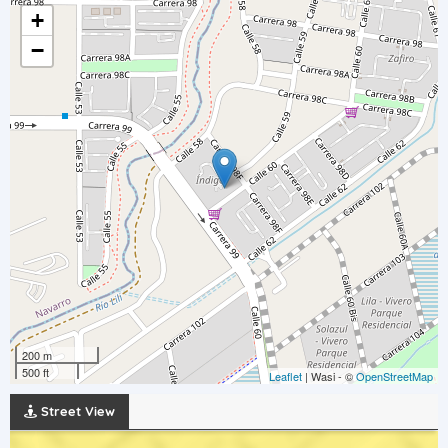
+
−
200 m
500 ft
Leaflet
| Wasi - ©
OpenStreetMap
Street View