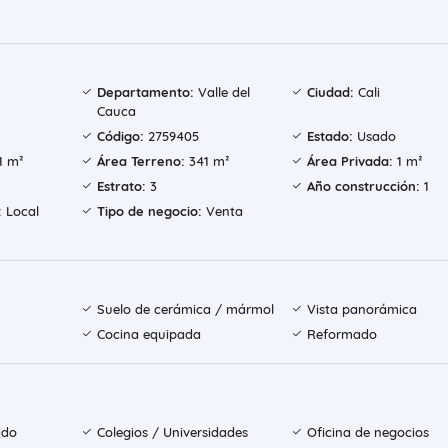
Departamento:
Valle del
Ciudad:
Cali
Cauca
Código:
2759405
Estado:
Usado
1 m²
Área Terreno:
341 m²
Área Privada:
1 m²
Estrato:
3
Año construcción:
1
:
Local
Tipo de negocio:
Venta
Suelo de cerámica / mármol
Vista panorámica
Cocina equipada
Reformado
ado
Colegios / Universidades
Oficina de negocios