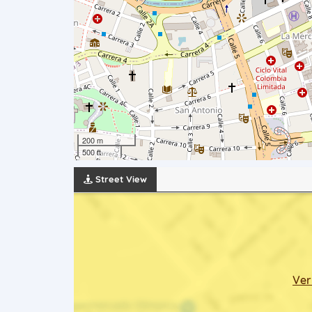
200 m
500 ft
Street View
Ver