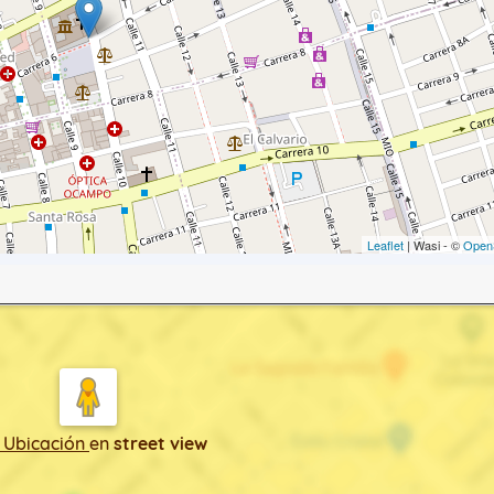
Leaflet
| Wasi - ©
Open
 Ubicación
en
street view