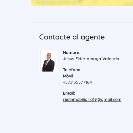
Contacte al agente
Nombre:
Jesús Eider Amaya Valencia
Teléfono
Móvil:
+573155577164
Email:
redinmobiliaria19@gmail.com