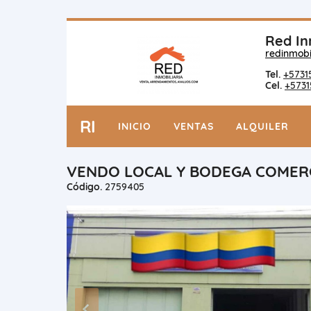
Red In
redinmobi
Tel.
+5731
Cel.
+5731
RI
INICIO
VENTAS
ALQUILER
VENDO LOCAL Y BODEGA COMERC
Código.
2759405