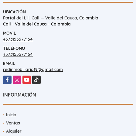
UBICACIÓN
Portal del Lili, Cali — Valle del Cauca, Colombia
Cali - Valle del Cauca - Colombia
MÓVIL
+573155577164
TELÉFONO
+573155577164
EMAIL
redinmobiliaria19@gmail.com
Facebook
Instagram
YouTube
TikTok
INFORMACIÓN
Inicio
Ventas
Alquiler