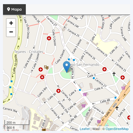
Mapa
+
−
200 m
500 ft
Leaflet
| Wasi - ©
OpenStreetMap