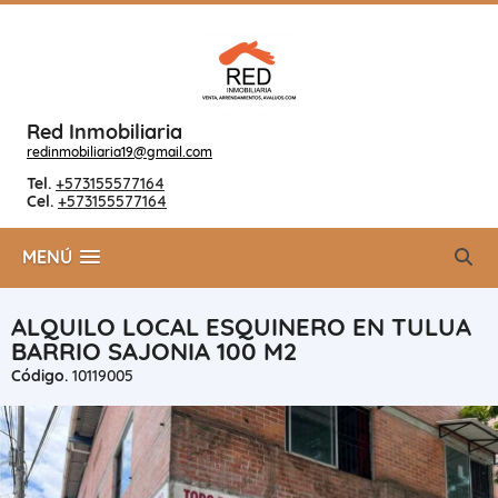
Red Inmobiliaria
redinmobiliaria19@gmail.com
Tel.
+573155577164
Cel.
+573155577164
MENÚ
ALQUILO LOCAL ESQUINERO EN TULUA
BARRIO SAJONIA 100 M2
Código.
10119005