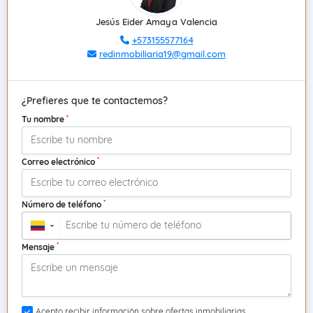
Jesús Eider Amaya Valencia
+573155577164
redinmobiliaria19@gmail.com
¿Prefieres que te contactemos?
*
Tu nombre
*
Correo electrónico
*
Número de teléfono
▼
*
Mensaje
Acepto recibir información sobre ofertas inmobiliarias