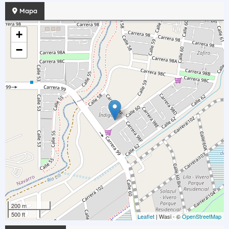
Mapa
+
−
200 m
500 ft
Leaflet
| Wasi - ©
OpenStreetMap