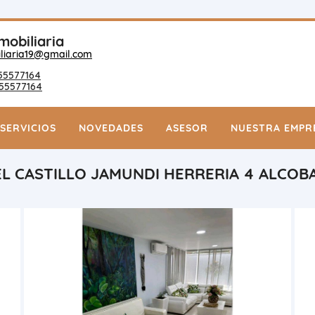
mobiliaria
liaria19@gmail.com
55577164
55577164
SERVICIOS
NOVEDADES
ASESOR
NUESTRA EMPR
 EL CASTILLO JAMUNDI HERRERIA 4 ALCOB