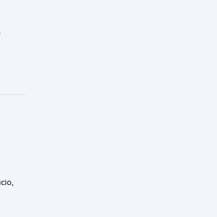
s
cio,