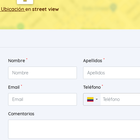
 Ubicación
en
street view
*
*
Nombre
Apellidos
*
*
Email
Teléfono
▼
Comentarios