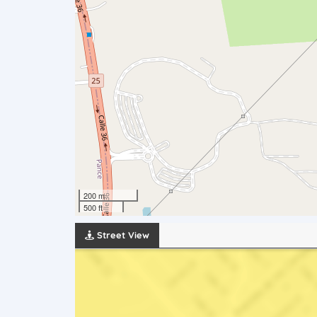
200 m
500 ft
Street View