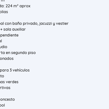
0 m²
da: 224 m² aprox
plias
pal con baño privado, jacuzzi y vestier
 + sala auxiliar
ependiente
al
tudio
rta en segundo piso
cionados
para 3 vehículos
nto
nas verdes
rtivas
loncesto
bol