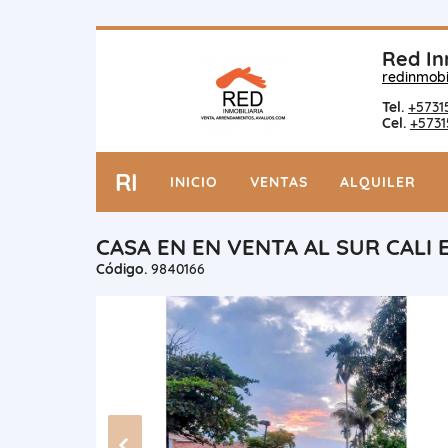
Red In
redinmobi
Tel.
+5731
Cel.
+5731
RI
INICIO
VENTAS
ALQUILER
CASA EN EN VENTA AL SUR CALI
Código.
9840166