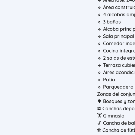
🔹 Área lote: 24
🔹 Área construi
🔹 4 alcobas am
🔹 3 baños
🔹 Alcoba princi
🔹 Sala principal
🔹 Comedor ind
🔹 Cocina integr
🔹 2 salas de es
🔹 Terraza cubie
🔹 Aires acondi
🔹 Patio
🔹 Parqueadero 
Zonas del conju
🌳 Bosques y zo
⚽ Canchas depo
🏋️ Gimnasio
🏀 Cancha de ba
⚽ Cancha de fút