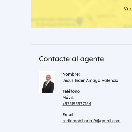
Ver
Contacte al agente
Nombre:
Jesús Eider Amaya Valencia
Teléfono
Móvil:
+573155577164
Email:
redinmobiliaria19@gmail.com