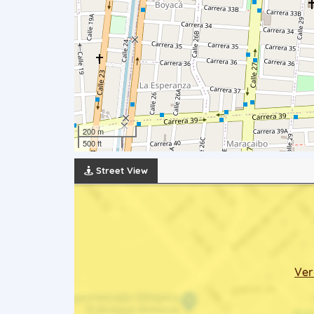
200 m
500 ft
Street View
Ver