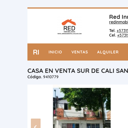
Red In
redinmobi
Tel.
+5731
Cel.
+5731
RI
INICIO
VENTAS
ALQUILER
CASA EN VENTA SUR DE CALI SA
Código.
9410779