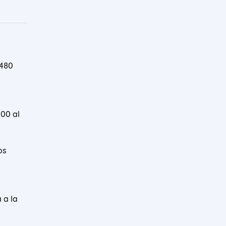
 480
000 al
os
 a la