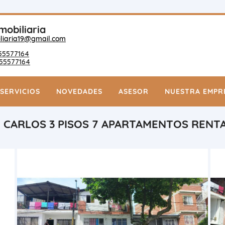
mobiliaria
liaria19@gmail.com
55577164
55577164
SERVICIOS
NOVEDADES
ASESOR
NUESTRA EMPR
N CARLOS 3 PISOS 7 APARTAMENTOS RENT