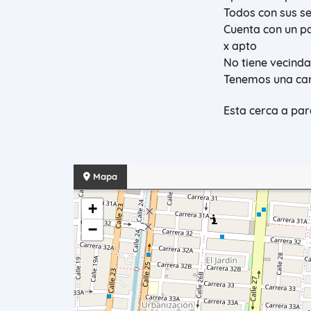
Todos con sus se
Cuenta con un p
x apto
No tiene vecinda
Tenemos una canc
Esta cerca a pa
Mapa
+
−