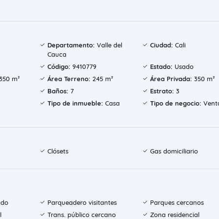
Departamento:
Valle del
Ciudad:
Cali
Cauca
Código:
9410779
Estado:
Usado
350 m²
Área Terreno:
245 m²
Área Privada:
350 m²
Baños:
7
Estrato:
3
Tipo de inmueble:
Casa
Tipo de negocio:
Vent
Clósets
Gas domiciliario
ado
Parqueadero visitantes
Parques cercanos
l
Trans. público cercano
Zona residencial