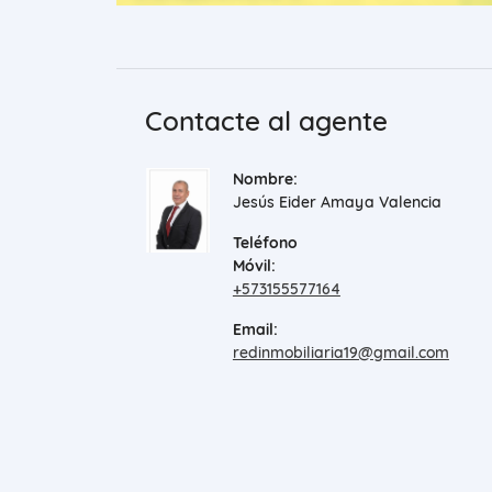
Contacte al agente
Nombre:
Jesús Eider Amaya Valencia
Teléfono
Móvil:
+573155577164
Email:
redinmobiliaria19@gmail.com