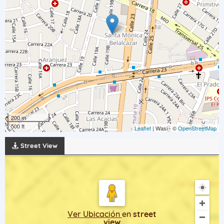
200 m
500 ft
Leaflet
| Wasi - ©
OpenStreetMap
Street View
Ver Ubicación
en
street
view