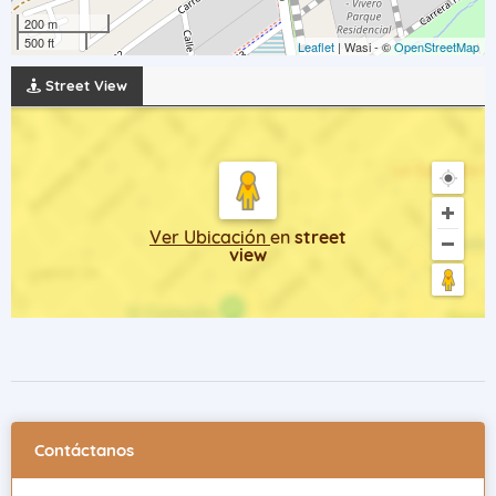
200 m
500 ft
Leaflet
| Wasi - ©
OpenStreetMap
Street View
Ver Ubicación
en
street
view
Contáctanos