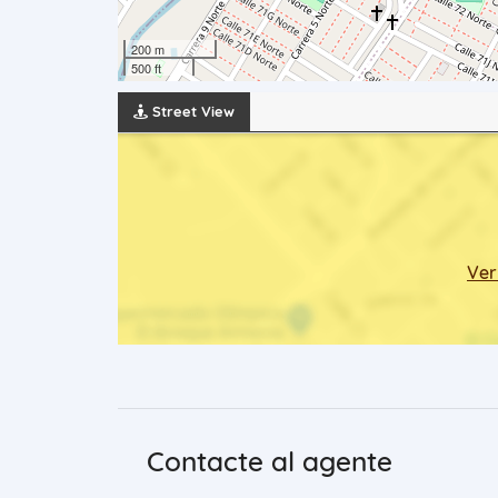
200 m
500 ft
Street View
Ver
Contacte al agente