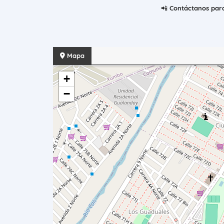
​📲
Contáctanos para
Mapa
+
−