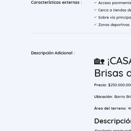
Características externas :
Acceso paviment
Cerca a tiendas d
Sobre vía principa
Zonas deportivas
Descripción Adicional :
​🏡 ¡CA
Brisas 
Precio:
$250.000.00
Ubicación:
Barrio Br
Área del terreno:
48
Descripció
​¡Excelente oportuni