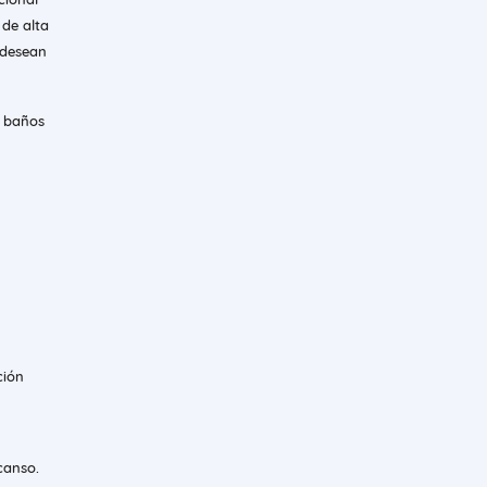
 de alta
 desean
y baños
ción
canso.