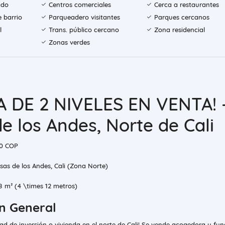
ado
Centros comerciales
Cerca a restaurantes
e barrio
Parqueadero visitantes
Parques cercanos
l
Trans. público cercano
Zona residencial
Zonas verdes
SA DE 2 NIVELES EN VENTA! 
de los Andes, Norte de Cali
0 COP
isas de los Andes, Cali (Zona Norte)
 m² (4 \times 12 metros)
n General
dad de inversión o vivienda en el norte de Cali! Se vende acogedora y fun