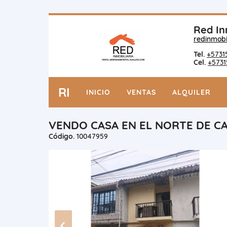
Red In
redinmobi
Tel.
+5731
Cel.
+5731
RI
INICIO
VENTAS
ALQUILER
VENDO CASA EN EL NORTE DE CA
Código.
10047959