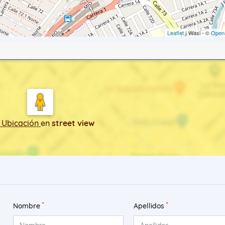
Leaflet
| Wasi - ©
Open
 Ubicación
en
street view
*
*
Nombre
Apellidos