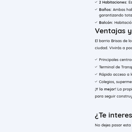
2 Habitaciones:
Es
Baños:
Ambas habi
garantizando tota
Balcón:
Habitación
Ventajas y
​El barrio Brisas de
ciudad. Vivirás a po
​Principales centro
​Terminal de Trans
​Rápido acceso a 
​Colegios, superm
¡Y lo mejor!
La prop
para seguir constru
¿Te intere
​No dejes pasar esta