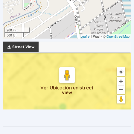
200 m
500 ft
Leaflet
| Wasi - ©
OpenStreetMap
Street View
Ver Ubicación
en
street
view