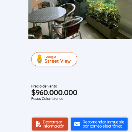
Google
Street View
Precio de venta
$960.000.000
Pesos Colombianos
Descargar
Recomendar inmueble
información
por correo electrónico