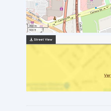
200 m
500 ft
Street View
Ver