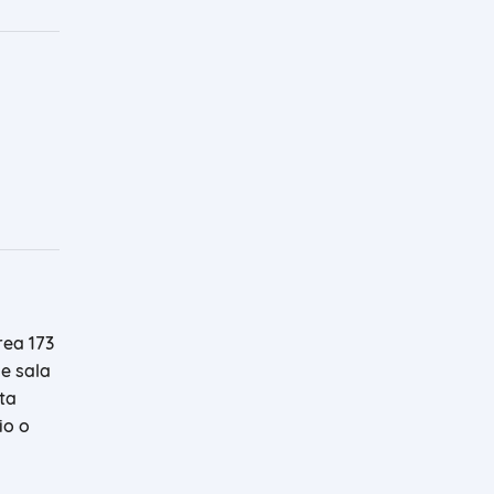
rea 173
e sala
ta
io o