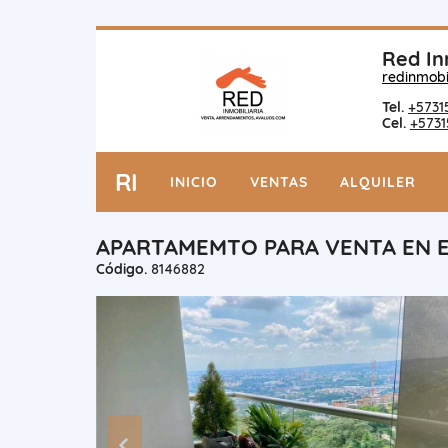
Red In
redinmobi
Tel.
+5731
Cel.
+5731
RI
INICIO
VENTAS
ALQUILER
APARTAMEMTO PARA VENTA EN EL
Código.
8146882