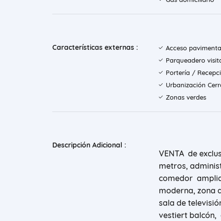
Características externas :
Acceso paviment
Parqueadero visit
Portería / Recepc
Urbanización Cer
Zonas verdes
Descripción Adicional :
VENTA de exclusi
metros, administ
comedor amplia, 
moderna, zona de
sala de televisi
vestiert balcón