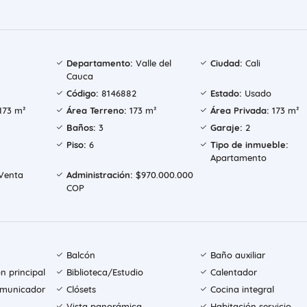
Departamento:
Valle del
Ciudad:
Cali
Cauca
Código:
8146882
Estado:
Usado
173 m²
Área Terreno:
173 m²
Área Privada:
173 m²
Baños:
3
Garaje:
2
Piso:
6
Tipo de inmueble:
Apartamento
Venta
Administración:
$970.000.000
COP
Balcón
Baño auxiliar
n principal
Biblioteca/Estudio
Calentador
comunicador
Clósets
Cocina integral
Vista panorámica
Habitación servicio