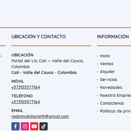
UBICACIÓN Y CONTACTO
INFORMACIÓN
,
UBICACIÓN
Inicio
Portal del Lili, Cali — Valle del Cauca,
Ventas
Colombia
Alquiler
Cali - Valle del Cauca - Colombia
Servicios
MÓVIL
+573155577164
Novedades
Nuestra Empre
TELÉFONO
+573155577164
Contáctenos
EMAIL
Políticas de pri
redinmobiliaria19@gmail.com
Facebook
Instagram
YouTube
TikTok