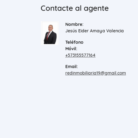
Contacte al agente
Nombre:
Jesús Eider Amaya Valencia
Teléfono
Móvil:
+573155577164
Email:
redinmobiliaria19@gmail.com