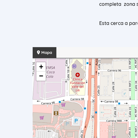
completa zona so
Esta cerca a pa
Mapa
+
−