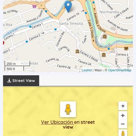
200 m
500 ft
Leaflet
| Wasi - ©
OpenStreetMap
Street View
Ver Ubicación
en
street
view