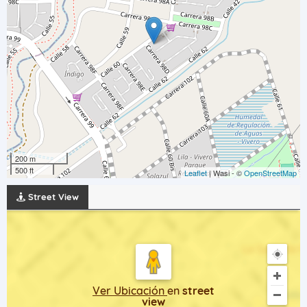
200 m
500 ft
Leaflet
| Wasi - ©
OpenStreetMap
Street View
Ver Ubicación
en
street
view