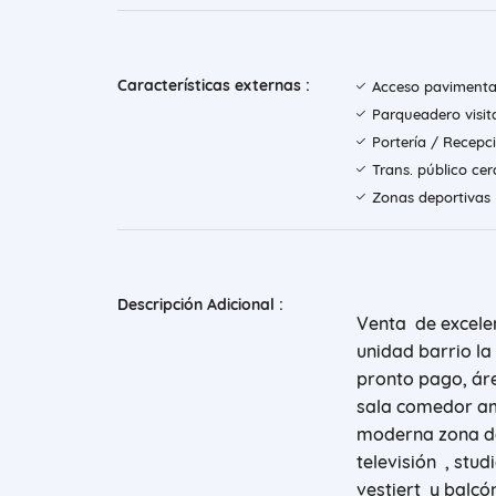
Características externas :
Acceso paviment
Parqueadero visit
Portería / Recepc
Trans. público ce
Zonas deportivas
Descripción Adicional :
Venta de excele
unidad barrio la
pronto pago, ár
sala comedor amp
moderna zona de
televisión , stu
vestiert y balcó