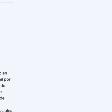
o en
il por
 de
a
 de
ociales