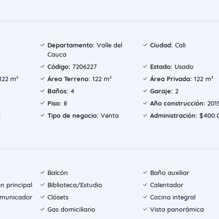
Departamento:
Valle del
Ciudad:
Cali
Cauca
Código:
7206227
Estado:
Usado
122 m²
Área Terreno:
122 m²
Área Privada:
122 m²
Baños:
4
Garaje:
2
Piso:
8
Año construcción:
201
:
Tipo de negocio:
Venta
Administración:
$400.
Balcón
Baño auxiliar
n principal
Biblioteca/Estudio
Calentador
comunicador
Clósets
Cocina integral
Gas domiciliario
Vista panorámica