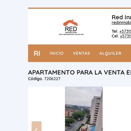
Red In
redinmobi
Tel.
+5731
Cel.
+5731
RI
INICIO
VENTAS
ALQUILER
APARTAMENTO PARA LA VENTA EN
Código.
7206227