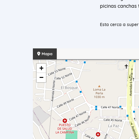
picinas canchas 
Esta cerca a supe
Mapa
+
−