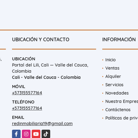
UBICACIÓN Y CONTACTO
INFORMACIÓN
,
UBICACIÓN
Inicio
Portal del Lili, Cali — Valle del Cauca,
Ventas
Colombia
Alquiler
Cali - Valle del Cauca - Colombia
Servicios
MÓVIL
+573155577164
Novedades
Nuestra Empre
TELÉFONO
+573155577164
Contáctenos
EMAIL
Políticas de pri
redinmobiliaria19@gmail.com
Facebook
Instagram
YouTube
TikTok