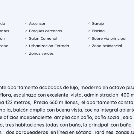
ado
Ascensor
Garaje
antes
Parques cercanos
Piscina
ión
Salón Comunal
Sobre vía principal
rcano
Urbanización Cerrada
Zona residencial
Zonas verdes
nte apartamento acabados de lujo, moderno en octavo pis
 flora, esquinazo con excelente vista, administración 400 m
ea 122 metros, Precio 660 millones, el apartamento consta
lia, balcón amplio con buena vista, cocina integral abiert
 oficios independiente amplia con baño, baño social, sala
dio, tres habitaciones todas con baño, la principal con baño
n,, dos parqueaderos en línea en sótano, jardines, zonas s