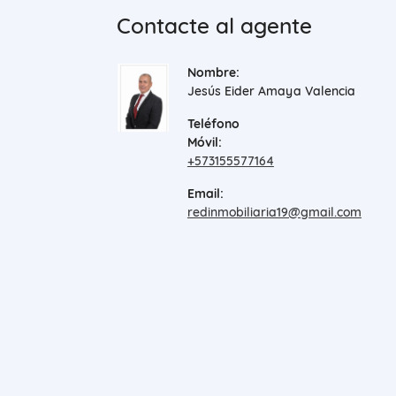
Contacte al agente
Nombre:
Jesús Eider Amaya Valencia
Teléfono
Móvil:
+573155577164
Email:
redinmobiliaria19@gmail.com