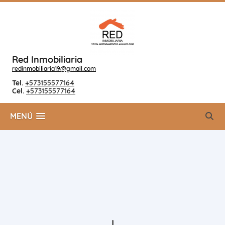
Red Inmobiliaria
redinmobiliaria19@gmail.com
Tel.
+573155577164
Cel.
+573155577164
MENÚ